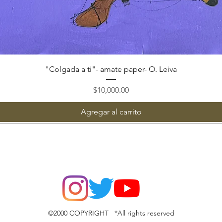
Vista rápida
"Colgada a ti"- amate paper- O. Leiva
Precio
$10,000.00
Agregar al carrito
©2000 COPYRIGHT *All rights reserved