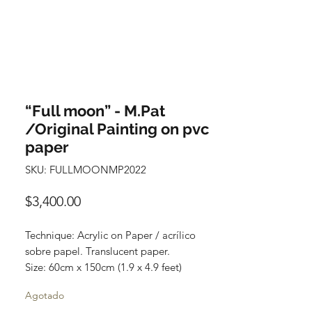
“Full moon” - M.Pat
/Original Painting on pvc
paper
SKU: FULLMOONMP2022
Precio
$3,400.00
Technique: Acrylic on Paper / acrílico
sobre papel. Translucent paper.
Size: 60cm x 150cm (1.9 x 4.9 feet)
Original paintings
Agotado
Price: 3,400 mxn