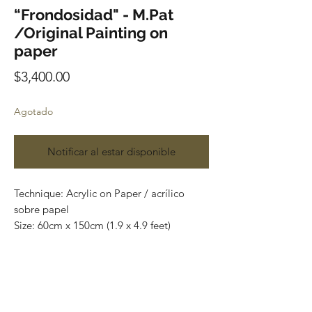
“Frondosidad" - M.Pat
/Original Painting on
paper
Precio
$3,400.00
Agotado
Notificar al estar disponible
Technique: Acrylic on Paper / acrílico
sobre papel
Size: 60cm x 150cm (1.9 x 4.9 feet)
Original paintings
Price: 3,400 mxn (180 usd)
One of a kind pieces / Piezas únicas
Envío incluido solo en México.