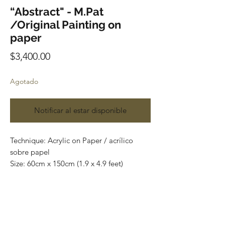
“Abstract" - M.Pat
/Original Painting on
paper
Precio
$3,400.00
Agotado
Notificar al estar disponible
Technique: Acrylic on Paper / acrílico
sobre papel
Size: 60cm x 150cm (1.9 x 4.9 feet)
Original paintings
Price: 3,400 mxn (180 usd)
One of a kind pieces / Piezas únicas
Envío incluido solo en México.