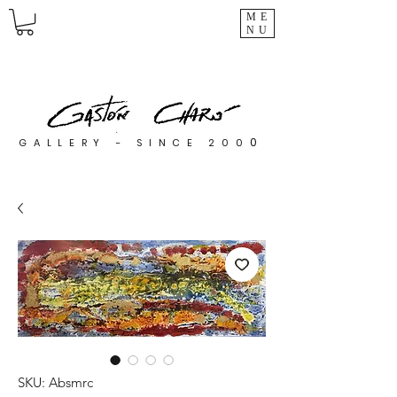
ME
NU
0
GALLERY - SINCE 200
SKU: Absmrc