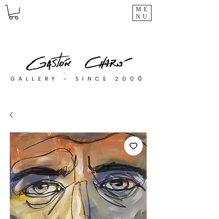
ME
NU
0
GALLERY - SINCE 200