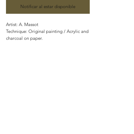
Notificar al estar disponible
Artist: A. Massot
Technique: Original painting / Acrylic and
charcoal on paper.
63 cm x 42 cm
Price: 5,900 Mexican pesos
Exclusive and one of a kind pieces.
Piezas únicas..
Most of the art pieces can be rolled up
and packaged into a tube.
Worldwide shipping.
-Todas las obras se pueden enrollar y
poner en un tubo para su fácil y segura
transportación.
Envíos a todas partes del mundo.