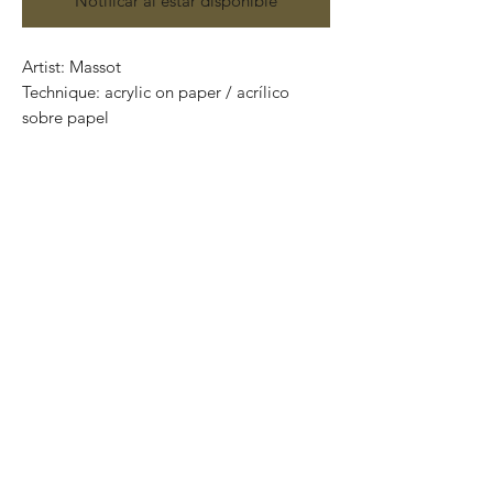
Notificar al estar disponible
Artist: Massot
Technique: acrylic on paper / acrílico
sobre papel
Size: 70cm x 40cm
One of a kind pieces / Piezas únicas
.
Most of the art pieces can be rolled up
and packaged into a cilinder for easy
transportation and we can also ship
worldwide.
-Todas las obras se pueden enrollar y
poner en un tubo para su fácil y segura
transportación.
Envíos a todas partes del mundo.
All transactions online are done throught