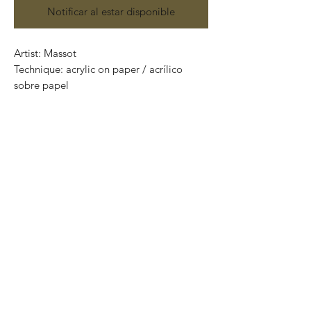
Notificar al estar disponible
Artist: Massot
Technique: acrylic on paper / acrílico
sobre papel
Size: 70cm x 40cm
One of a kind pieces / Piezas únicas
.
.
Most of the art pieces can be rolled up
and packaged into a tube for easy
transportation and we can also ship
worldwide.
-Todas las obras se pueden enrollar y
poner en un tubo para su fácil y segura
transportación.
Envíos a todas partes del mundo.
All transactions online are done throught