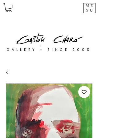
ME
NU
0
GALLERY - SINCE 200