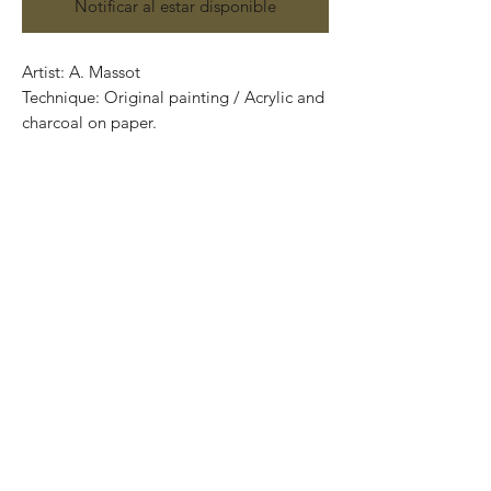
Notificar al estar disponible
Artist: A. Massot
Technique: Original painting / Acrylic and
charcoal on paper.
70 cm x 50 cm (27.56” x 19.69”)
Price: 3,900 Mexican pesos
Certificate of authenticity
One of a kind pieces / Piezas únicas..
Most of the art pieces can be rolled up
and packaged into a cilinder for easy
transportation and we can also ship
worldwide.
-Todas las obras se pueden enrollar y
poner en un tubo para su fácil y segura
transportación.Envíos a todas partes del
mundo.All transactions online are done
throught paypal.
-Los pagos son por medio de Paypal o