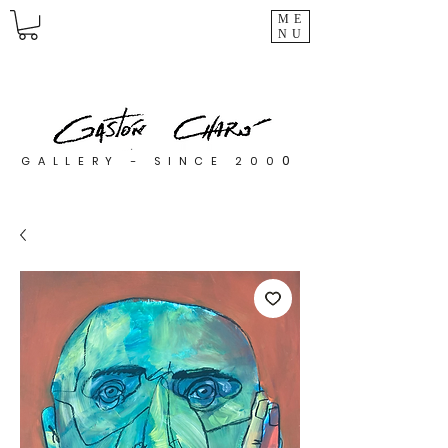
ME
NU
0
GALLERY - SINCE 200