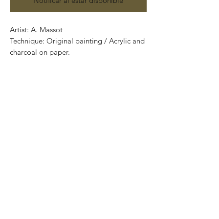
Notificar al estar disponible
Artist: A. Massot
Technique: Original painting / Acrylic and
charcoal on paper.
70 cm x 50 cm (27.56” x 19.69”)
Price: 4,900 Mexican pesos
Certificate of authenticity
One of a kind pieces / Piezas únicas..
Exclusive and one of a kind pieces.
Piezas únicas..
Most of the art pieces can be rolled up
and packaged into a tube.
Worldwide shipping.
-Todas las obras se pueden enrollar y
poner en un tubo para su fácil y segura
transportación.
Envíos a todas partes del mundo.