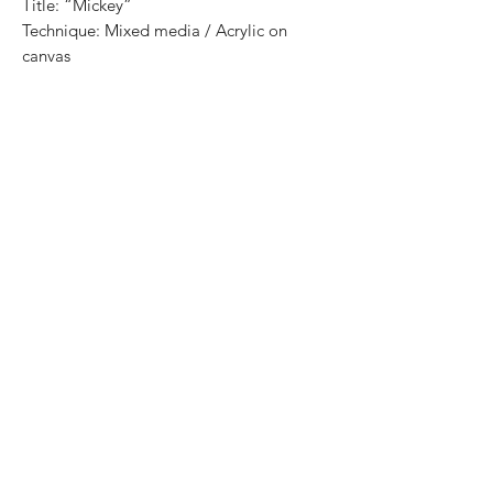
Title: “Mickey”
Technique: Mixed media / Acrylic on
canvas
Size: 90 cm x 70 cm
Price: 4,800 mxn