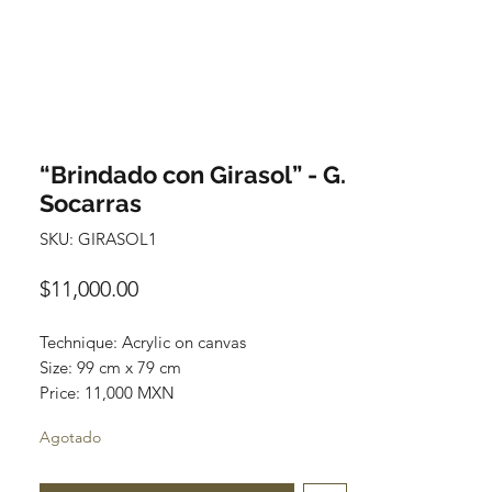
“Brindado con Girasol” - G.
Socarras
SKU: GIRASOL1
Precio
$11,000.00
Technique: Acrylic on canvas
Size: 99 cm x 79 cm
Price: 11,000 MXN
Original painting / One of a kind
Agotado