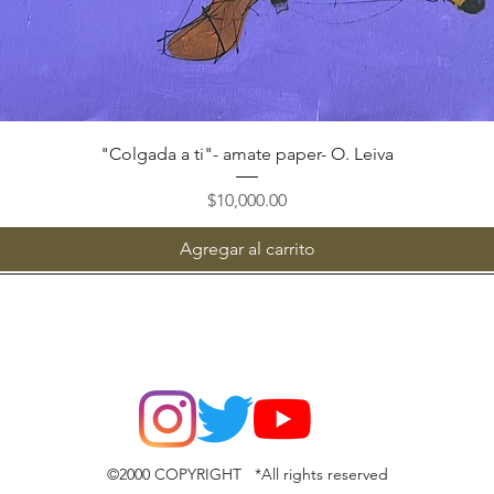
Vista rápida
"Colgada a ti"- amate paper- O. Leiva
Precio
$10,000.00
Agregar al carrito
©2000 COPYRIGHT *All rights reserved