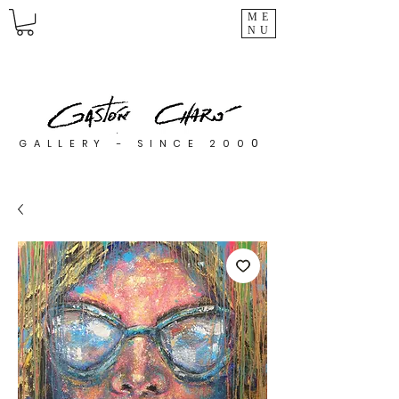
ME
NU
0
GALLERY - SINCE 200