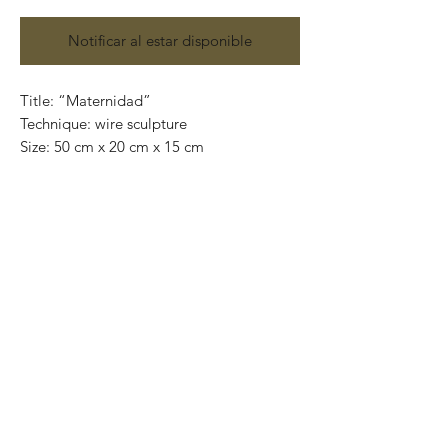
Notificar al estar disponible
Title: “Maternidad”

Technique: wire sculpture

Size: 50 cm x 20 cm x 15 cm

Price: $7,800