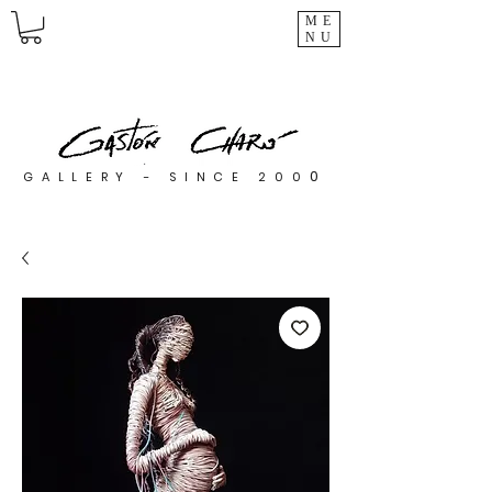
ME
NU
0
GALLERY - SINCE 200