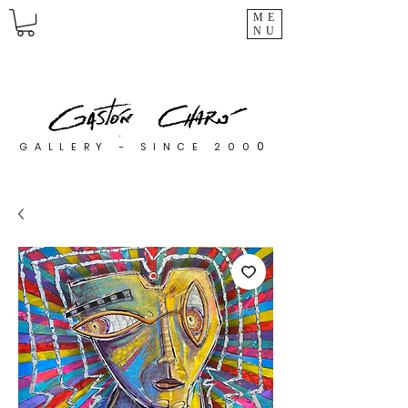
ME
NU
0
GALLERY - SINCE 200