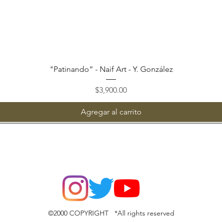
Vista rápida
"Patinando” - Naif Art - Y. González
Precio
$3,900.00
Agregar al carrito
©2000 COPYRIGHT *All rights reserved