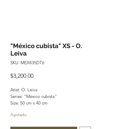
"México cubista" XS - O.
Leiva
SKU: MEX435DT6
Precio
$3,200.00
Atist: O. Leiva
Series: “México cubista”
Size: 50 cm x 40 cm
Technique: oil on canvas
Agotado
Price: $3,200 MXN