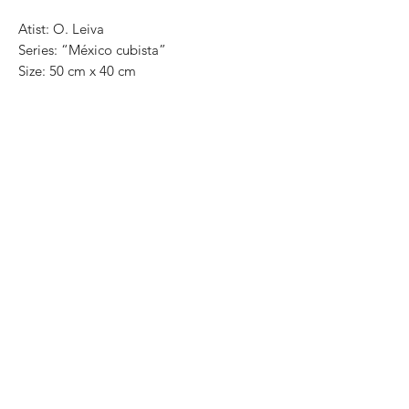
Atist: O. Leiva
Series: “México cubista”
Size: 50 cm x 40 cm
Technique: oil on canvas
Price: $3,200 MXN
#art #cubism #mexicanculture
#originalpaintings #artgallery
#galeriadearte #playadelcarmen #tulum
#cancun #arte #quintaavenida
#oiloncanvas #interiordesign