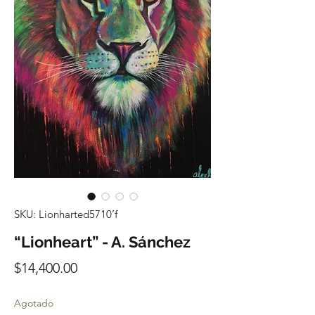
SKU: Lionharted5710’f
“Lionheart” - A. Sánchez
Precio
$14,400.00
Agotado