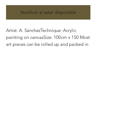
Notificar al estar disponible
Artist: A. SánchezTechnique: Acrylic 
painting on canvasSize: 100cm x 150 Most 
art pieces can be rolled up and packed in 
a tube for easy transportation, we can also 
ship worldwide. .-Todas las obras se 
pueden enrollar y poner en un tubo para 
su fácil y segura transportación.Envíos a 
todas partes del mundo.All transactions 
online are done throught paypal.. -Los 
pagos son por medio de Paypal o 
transferencia interbancaria.