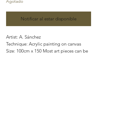
Agotado
Notificar al estar disponible
Artist: A. Sánchez
Technique: Acrylic painting on canvas
Size: 100cm x 150 Most art pieces can be
rolled up and packed in a tube for easy
transportation, we can also ship
worldwide. .-Todas las obras se pueden
enrollar y poner en un tubo para su fácil y
segura transportación.Envíos a todas
partes del mundo.All transactions online
are done throught paypal.. -Los pagos
son por medio de Paypal o transferencia
interbancaria.