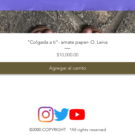
Vista rápida
"Colgada a ti"- amate paper- O. Leiva
Precio
$10,000.00
Agregar al carrito
©2000 COPYRIGHT *All rights reserved