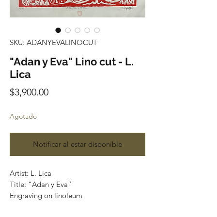
SKU: ADANYEVALINOCUT
"Adan y Eva" Lino cut - L.
Lica
Precio
$3,900.00
Agotado
Notificar al estar disponible
Artist: L. Lica
Title: “Adan y Eva”
Engraving on linoleum
Stamp on cotton paper 350 grams