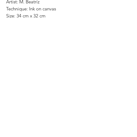
Artist: M. Beatríz
Technique: Ink on canvas
Size: 34 cm x 32 cm
One of a kind pieces / Piezas únicas