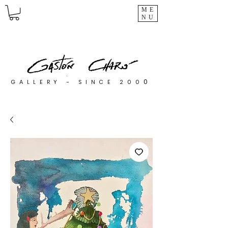
ME
NU
0
GALLERY - SINCE 200