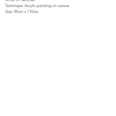
Technique: Acrylic painting on canvas
Size: 90cm x 110cm
Most of the art pieces can be rolled up
and packaged into a cilinder for easy
transportation and we can also ship
worldwide. .
-Todas las obras se pueden enrollar y
poner en un tubo para su fácil y segura
transportación.
Envíos a todas partes del mundo.
All transactions online are done throught
paypal.
. -Los pagos son por medio de Paypal o
transferencia interbancaria.