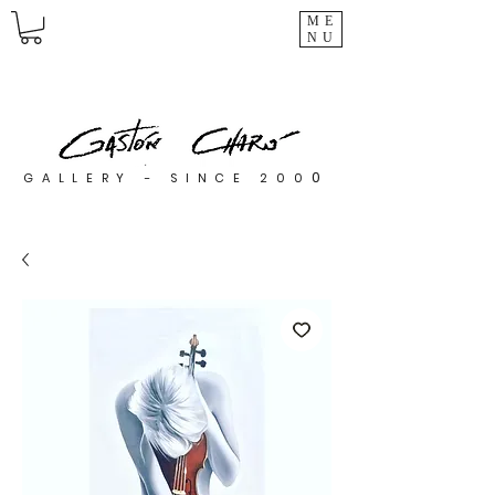
ME
NU
0
GALLERY - SINCE 200