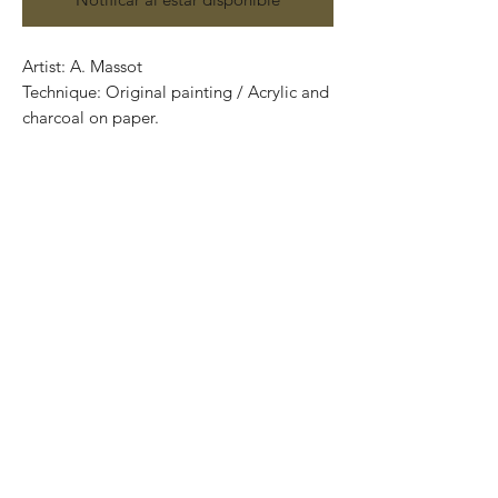
Artist: A. Massot
Technique: Original painting / Acrylic and
charcoal on paper.
70 cm x 50 cm (27.56” x 19.69”)
Price: 3,900 Mexican pesos
Certificate of authenticity
Exclusive and one of a kind pieces.
Piezas únicas..
Most of the art pieces can be rolled up
and packaged into a tube.
Worldwide shipping.
-Todas las obras se pueden enrollar y
poner en un tubo para su fácil y segura
transportación.
Envíos a todas partes del mundo.