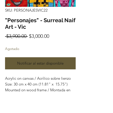
SKU: PERSONAJESVIC22
"Personajes" - Surreal Naif
Art - Vic
Precio
Precio
 $3,900.00 
$3,000.00
de
Agotado
oferta
Notificar al estar disponible
Acrylic on canvas / Acrílico sobre lienzo
Size: 30 cm x 40 cm (11.81" x 15.75")
Mounted on wood frame / Montada en
bastidor
Original painting and one of a kind. /
Obra original y pieza única.