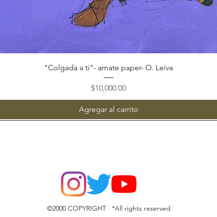
Vista rápida
"Colgada a ti"- amate paper- O. Leiva
Precio
$10,000.00
Agregar al carrito
©2000 COPYRIGHT *All rights reserved