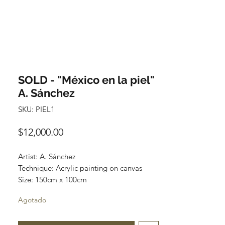
SOLD - "México en la piel"
A. Sánchez
SKU: PIEL1
Precio
$12,000.00
Artist: A. Sánchez
Technique: Acrylic painting on canvas
Size: 150cm x 100cm
Agotado
Most of the art pieces can be rolled up
and packaged into a cilinder for easy