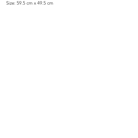
Size: 59.5 cm x 49.5 cm
Price: 6,000 Mexican pesos
This painting can be rolled up and placed
in a tube for easy transportation, we can
also ship worldwide.
Todas las obras se pueden enrollar y
poner en un tubo para su fácil y segura
transportación.